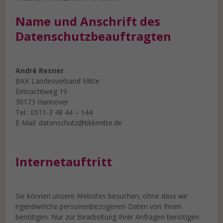
Anzeigen- und Inhaltsmessung.
Weitere Informationen über die
Verwendung Ihrer Daten finden Sie in unserer
Name und Anschrift des
Datenschutzerklärung
.
Hier finden Sie eine Übersicht über alle verwendeten Cookies. Sie
Datenschutzbeauftragten
können Ihre Einwilligung zu ganzen Kategorien geben oder sich
weitere Informationen anzeigen lassen und so nur bestimmte
Cookies auswählen.
André Resner
Alle akzeptieren
Speichern
BKK Landesverband Mitte
Eintrachtweg 19
30173 Hannover
Nur essenzielle Cookies akzeptieren
Tel.: 0511-3 48 44 – 144
E-Mail: datenschutz@bkkmitte.de
Zurück
Datenschutzeinstellungen
Essenziell (1)
Internetauftritt
Essenzielle Cookies ermöglichen grundlegende Funktionen und sind
für die einwandfreie Funktion der Website erforderlich.
Cookie-Informationen anzeigen
Sie können unsere Websites besuchen, ohne dass wir
Exte
Externe Medien (5)
irgendwelche personenbezogenen Daten von Ihnen
benötigen. Nur zur Bearbeitung Ihrer Anfragen benötigen
Inhalte von Videoplattformen und Social-Media-Plattformen werden