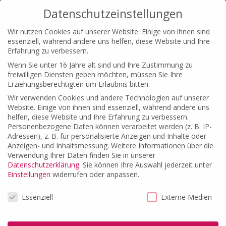
Datenschutzeinstellungen
Wir nutzen Cookies auf unserer Website. Einige von ihnen sind
essenziell, während andere uns helfen, diese Website und Ihre
Erfahrung zu verbessern.
Wenn Sie unter 16 Jahre alt sind und Ihre Zustimmung zu
ZENTRALE STELLE BERLIN UND
freiwilligen Diensten geben möchten, müssen Sie Ihre
ZENTRALE STELLE BRANDENBURG
Erziehungsberechtigten um Erlaubnis bitten.
Wir verwenden Cookies und andere Technologien auf unserer
Hotline 03342 - 42 69 0
Website. Einige von ihnen sind essenziell, während andere uns
(zum Festnetz-Ortstarif, Mobilfunkpreise maximal 0,42 € pro
helfen, diese Website und Ihre Erfahrung zu verbessern.
Personenbezogene Daten können verarbeitet werden (z. B. IP-
Minute)
Adressen), z. B. für personalisierte Anzeigen und Inhalte oder
Anzeigen- und Inhaltsmessung.
Weitere Informationen über die
Verwendung Ihrer Daten finden Sie in unserer
Datenschutzerklärung
.
Sie können Ihre Auswahl jederzeit unter
Einstellungen
widerrufen oder anpassen.
Datenschutzeinstellungen
Essenziell
Externe Medien
Datenschutz