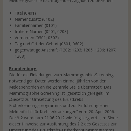
Melderegister die nachfolgenden Angaben zu beziehen:
Titel (0401)
Namenzusatz (0102)
Familiennamen (0101)
frühere Namen (0201; 0203)
Vornamen (0301; 0302)
Tag und Ort der Geburt (0601; 0602)
gegenwärtige Anschrift (1202; 1203; 1205; 1206; 1207;
1208)
Brandenburg
Die für die Einladungen zum Mammographie-Screening
notwendigen Daten werden einmal jährlich von den
Meldebehörden an die Zentrale Stelle übermittelt. Das
Mammographie-Screening ist gesetzlich geregelt: im
„Gesetz zur Umsetzung des Brustkrebs-
Früherkennungsprogramms und zur Einführung einer
Meldepflicht für Krebserkrankungen” vom 20. April 2006.
Der § 2 wurde am 21.06.2012 wie folgt ergänzt: „Im Sinne
dieser Hinweise zur Ausführung des § 2 des Gesetzes zur
Umsetzung des Brustkrebs-Früherkennungsprogramms