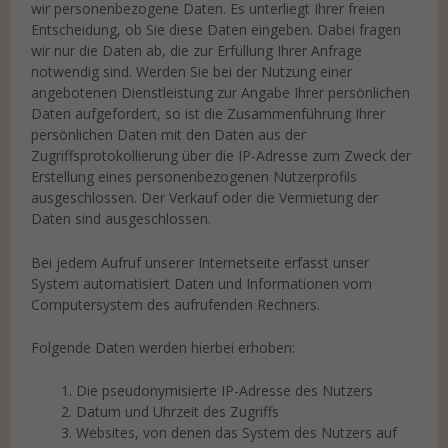
wir personenbezogene Daten. Es unterliegt Ihrer freien
standardmäßig blockiert. Wenn Cookies von externen Medien
Entscheidung, ob Sie diese Daten eingeben. Dabei fragen
akzeptiert werden, bedarf der Zugriff auf diese Inhalte keiner
manuellen Einwilligung mehr.
wir nur die Daten ab, die zur Erfüllung Ihrer Anfrage
notwendig sind. Werden Sie bei der Nutzung einer
Cookie-Informationen anzeigen
angebotenen Dienstleistung zur Angabe Ihrer persönlichen
powered by Borlabs Cookie
Datenschutzerklärung
Impressum
Daten aufgefordert, so ist die Zusammenführung Ihrer
persönlichen Daten mit den Daten aus der
Zugriffsprotokollierung über die IP-Adresse zum Zweck der
Erstellung eines personenbezogenen Nutzerprofils
ausgeschlossen. Der Verkauf oder die Vermietung der
Daten sind ausgeschlossen.
Bei jedem Aufruf unserer Internetseite erfasst unser
System automatisiert Daten und Informationen vom
Computersystem des aufrufenden Rechners.
Folgende Daten werden hierbei erhoben:
1. Die pseudonymisierte IP-Adresse des Nutzers
2. Datum und Uhrzeit des Zugriffs
3. Websites, von denen das System des Nutzers auf