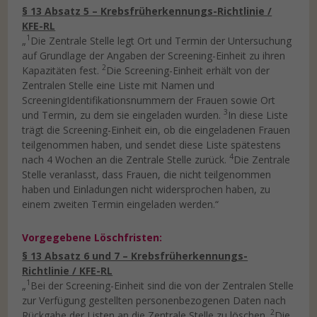
§ 13 Absatz 5 – Krebsfrüherkennungs-Richtlinie /
KFE-RL
1
„
Die Zentrale Stelle legt Ort und Termin der Untersuchung
auf Grundlage der Angaben der Screening-Einheit zu ihren
2
Kapazitäten fest.
Die Screening-Einheit erhält von der
Zentralen Stelle eine Liste mit Namen und
ScreeningIdentifikationsnummern der Frauen sowie Ort
3
und Termin, zu dem sie eingeladen wurden.
In diese Liste
trägt die Screening-Einheit ein, ob die eingeladenen Frauen
teilgenommen haben, und sendet diese Liste spätestens
4
nach 4 Wochen an die Zentrale Stelle zurück.
Die Zentrale
Stelle veranlasst, dass Frauen, die nicht teilgenommen
haben und Einladungen nicht widersprochen haben, zu
einem zweiten Termin eingeladen werden.“
Vorgegebene Löschfristen:
§ 13 Absatz 6 und 7 – Krebsfrüherkennungs-
Richtlinie / KFE-RL
1
„
Bei der Screening-Einheit sind die von der Zentralen Stelle
zur Verfügung gestellten personenbezogenen Daten nach
2
Rückgabe der Listen an die Zentrale Stelle zu löschen.
Die